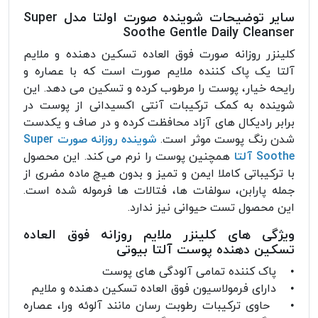
سایر توضیحات شوینده صورت اولتا مدل Super
Soothe Gentle Daily Cleanser
کلینزر روزانه صورت فوق العاده تسکین دهنده و ملایم
آلتا یک پاک کننده ملایم صورت است که با عصاره و
رایحه خیار، پوست را مرطوب کرده و تسکین می دهد. این
شوینده به کمک ترکیبات آنتی اکسیدانی از پوست در
برابر رادیکال های آزاد محافظت کرده و در صاف و یکدست
شدن رنگ پوست موثر است.
شوینده روزانه صورت Super
Soothe آلتا
همچنین پوست را نرم می کند. این محصول
با ترکیباتی کاملا ایمن و تمیز و بدون هیچ ماده مضری از
جمله پارابن، سولفات ها، فتالات ها فرموله شده است.
این محصول تست حیوانی نیز ندارد.
ویژگی های کلینزر ملایم روزانه فوق العاده
تسکین دهنده پوست آلتا بیوتی
• پاک کننده تمامی آلودگی های پوست
• دارای فرمولاسیون فوق العاده تسکین دهنده و ملایم
• حاوی ترکیبات رطوبت رسان مانند آلوئه ورا، عصاره