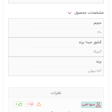
مشخصات محصول
حجم
30
کشور مبدا برند
آمریکا
برند
آلتا بیوتی
نظرات
۰
۰
سها ناجی