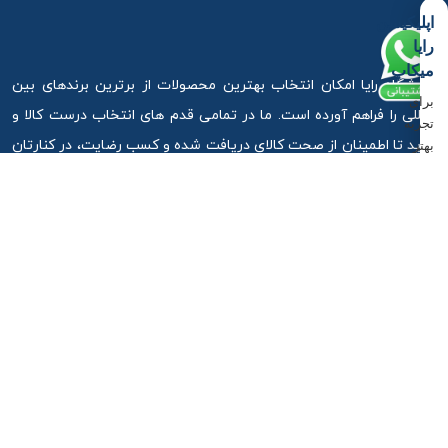
اپلیکیشن
رایا
درباره ما
میکاپ
فروشگاه رایا امکان انتخاب بهترین محصولات از برترین برندهای بین
برای
المللی را فراهم آورده است. ما در تمامی قدم های انتخاب درست کالا و
تجربه
خرید تا اطمینان از صحت کالای دریافت شده و کسب رضایت، در کنارتان
بهتر
و
هستیم.
دسترسی
سریع‌تر،
ما را در اینستاگرام دنبال کنید
اپلیکیشن
اندروید
را
دانلود
کنید.
آذربایجان غربی ،ارومیه ، خیابان استادان کوچه 6
دانلود
اپلیکیشن
09917881789
09917881789
info@rayamakeup.com
اندروید