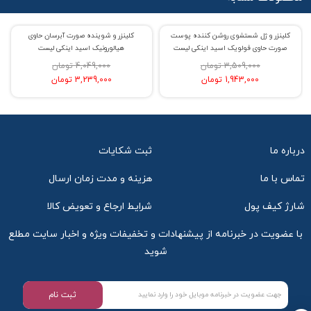
کلینزر و ژل شستشوی روشن کننده پوست
کلینزر و شوینده صورت آبرسان حاوی
% حراج 45
% حراج 20
صورت حاوی فولویک اسید اینکی لیست
هیالورونیک اسید اینکی لیست
3,509,000 تومان
4,049,000 تومان
1,943,000 تومان
3,239,000 تومان
درباره ما
ثبت شکایات
تماس با ما
هزینه و مدت زمان ارسال
شارژ کیف پول
شرایط ارجاع و تعویض کالا
با عضویت در خبرنامه از پیشنهادات و تخفیفات ویژه و اخبار سایت مطلع
شوید
ثبت نام