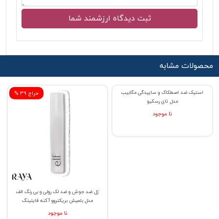
محصولات مشابه
% حراج 29
% حراج 39
استیک ضد اصطکاک و ساییدگی مگابیب
ژل ضد جوش و ضد لک رولی و بی رنگ الف
مدل تای رسکیو
مدل بلمیش بریکتروو آکنه فایتینگ
نا موجود
نا موجود