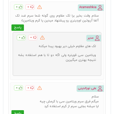
۰
۰
Arameshkia
سلام وقت بخیر برا لک مقاوم روی گونه شما سرم ضد لک
آلفا آربوتین اوردینری رو پیشنهاد میدین یا کرم ویتامینc
پاسخ
۰
۰
مدیر
لک های مقاوم خیلی دیر بهبود پیدا میکنه
ویتامین سی قویتره ولی اگه دو تا با هم استفاده بشه
نتیجه بهتری میگیرین
۰
۰
علی نورالدینی
سلام
میگم فرق سرم ویتامین سی با کرمش چیه
ایا میشه بجایی سرم از کرم استفاده کرد
پاسخ