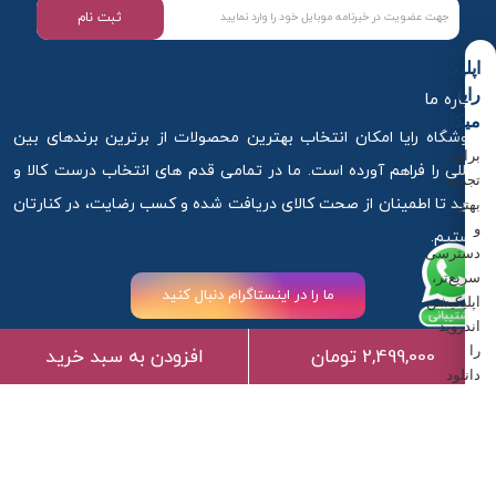
ثبت نام
اپلیکیشن
رایا
درباره ما
میکاپ
فروشگاه رایا امکان انتخاب بهترین محصولات از برترین برندهای بین
برای
المللی را فراهم آورده است. ما در تمامی قدم های انتخاب درست کالا و
تجربه
خرید تا اطمینان از صحت کالای دریافت شده و کسب رضایت، در کنارتان
بهتر
و
هستیم.
دسترسی
سریع‌تر،
ما را در اینستاگرام دنبال کنید
اپلیکیشن
اندروید
را
2,499,000 تومان
افزودن به سبد خرید
دانلود
کنید.
آذربایجان غربی ،ارومیه ، خیابان استادان کوچه 6
دانلود
اپلیکیشن
09917881789
09917881789
info@rayamakeup.com