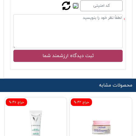
محصولات مشابه
% حراج 42
% حراج 46