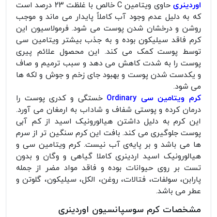
اوردینری
حاوی ویتامین C خالص با غلظت 23 درصد است
که به دلیل عدم وجود آب کاملاً پایدار می ماند و موجب
روشن و درخشان شدن پوست می شود. فرمولاسیون این
کرم فاقد سیلیکون بوده و به جذب بیشتر ویتامین سی
توسط پوست کمک می کند. این محصول علائم پیری
پوست را به شدت کاهش می دهد و سبب ترمیم و صاف
و یکدست شدن پوست‌ و بهبود جای زخم و جوش و لکه‌ ها
می شود.
کرم ویتامین سی Ordinary
خستگی و کدری پوست را
درمان کرده و پوستی شفاف و شاداب به ارمغان می آورد.
این کرم به دلیل داشتن هیالورونیک اسید از کم آبی
پوست جلوگیری می کند. بافت این کرم سنگین ‌تر از سرم‌
ها می باشد و بر پایه‌ی آب نیست. کرم ویتامین سی و
هیالورونیک اسید اردینری کاملا گیاهی و وگان و بدون
تست بر روی حیوانات بوده و فاقد مواد مضر از جمله
پارابن، سولفات، فتالات، روغن، الکل، سیلیکون، گلوتن و
عطر می باشد.
مشخصات کرم سوسپانسیون اوردینری