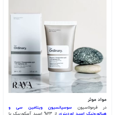
مواد موثر
در فرمولاسیون
سوسپانسیون ویتامین سی و
هیالورونیک اسید اوردینری
از 23% اسید آسکوربیک یا