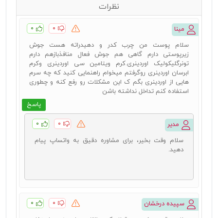
نظرات
۰
۰
مینا
سلام پوست من چرب کدر و دهیدراته هست جوش
زیرپوستی دارم گاهی هم جوش فعال منافذبازهم دارم
تونرگلیکولیک اوردینری.کرم ویتامین سی اوردینری وکرم
ابرسان اوردینری روگرفتم میخوام راهنمایی کنید که چه سرم
هایی از اوردینری بگم ک این مشکلات رو رفع کنه و چطوری
استفاده کنم تداخل نداشته باشن
پاسخ
۰
۰
مدیر
سلام وقت بخیر، برای مشاوره دقیق به واتساپ پیام
دهید.
۰
۰
سپیده درخشان