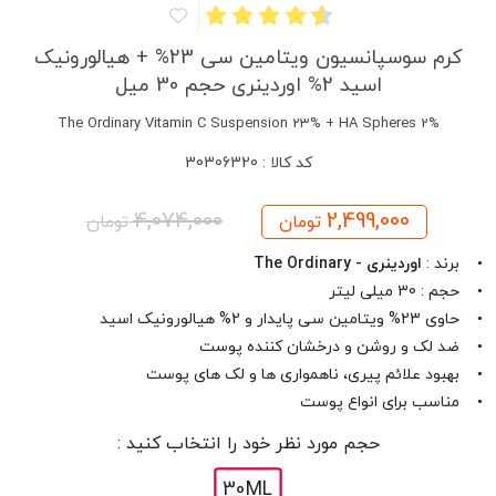
کرم سوسپانسیون ویتامین سی 23% + هیالورونیک
اسید 2% اوردینری حجم 30 میل
The Ordinary Vitamin C Suspension 23% + HA Spheres 2%
کد کالا : 30306320
4,074,000
2,499,000
تومان
تومان
• برند :
اوردینری - The Ordinary
• حجم : 30 میلی لیتر
• حاوی 23% ویتامین سی پایدار و 2% هیالورونیک اسید
• ضد لک و روشن و درخشان کننده پوست
• بهبود علائم پیری، ناهمواری ها و لک های پوست
• مناسب برای انواع پوست‌
حجم مورد نظر خود را انتخاب کنید :
30ML