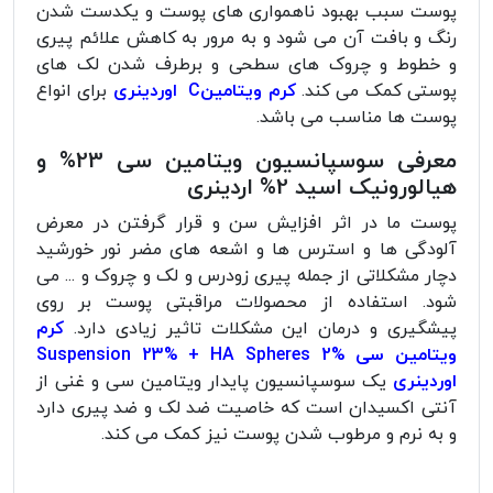
پوست سبب بهبود ناهمواری های پوست و یکدست شدن
رنگ و بافت آن می شود و به مرور به کاهش علائم پیری
و خطوط و چروک های سطحی و برطرف شدن لک های
پوستی کمک می کند.
کرم ویتامینC اوردینری
برای انواع
پوست‌ ها مناسب می باشد.
معرفی سوسپانسیون ویتامین سی 23% و
هیالورونیک اسید 2% اردینری
پوست ما در اثر افزایش سن و قرار گرفتن در معرض
آلودگی ها و استرس ها و اشعه های مضر نور خورشید
دچار مشکلاتی از جمله پیری زودرس و لک و چروک و ... می
شود. استفاده از محصولات مراقبتی پوست بر روی
پیشگیری و درمان این مشکلات تاثیر زیادی دارد.
کرم
ویتامین سی Suspension 23% + HA Spheres 2%
اوردینری
یک سوسپانسیون پایدار ویتامین سی و غنی از
آنتی اکسیدان است که خاصیت ضد لک و ضد پیری دارد
و به نرم و مرطوب شدن پوست نیز کمک می کند.