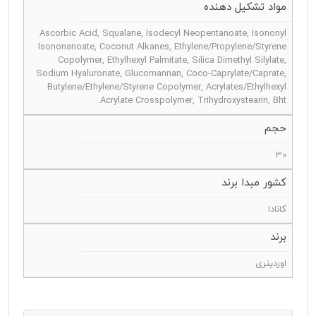
مواد تشکیل دهنده
Ascorbic Acid, Squalane, Isodecyl Neopentanoate, Isononyl
Isononanoate, Coconut Alkanes, Ethylene/Propylene/Styrene
Copolymer, Ethylhexyl Palmitate, Silica Dimethyl Silylate,
Sodium Hyaluronate, Glucomannan, Coco-Caprylate/Caprate,
Butylene/Ethylene/Styrene Copolymer, Acrylates/Ethylhexyl
Acrylate Crosspolymer, Trihydroxystearin, Bht.
حجم
30
کشور مبدا برند
کانادا
برند
اوردینری