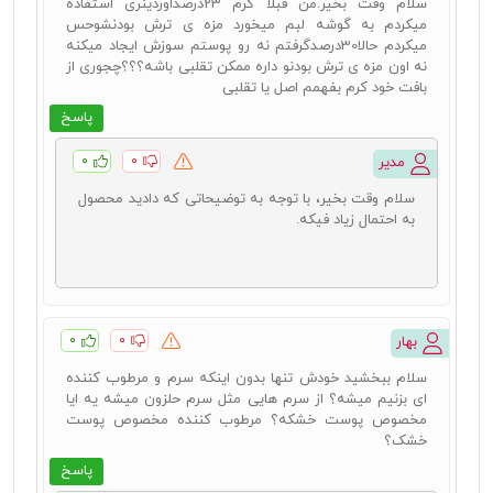
سلام وقت بخیر.من قبلا کرم 23درصداوردینری استفاده
میکردم به گوشه لبم میخورد مزه ی ترش بودنشوحس
میکردم حالا30درصدگرفتم نه رو پوستم سوزش ایجاد میکنه
نه اون مزه ی ترش بودنو داره ممکن تقلبی باشه؟؟؟چجوری از
بافت خود کرم بفهمم اصل یا تقلبی
پاسخ
۰
۰
مدیر
سلام وقت بخیر، با توجه به توضیحاتی که دادید محصول
به احتمال زیاد فیکه.
۰
۰
بهار
سلام ببخشید خودش تنها بدون اینکه سرم و مرطوب کننده
ای بزنیم میشه؟ از سرم هایی مثل سرم حلزون میشه یه ایا
مخصوص پوست خشکه؟ مرطوب کننده مخصوص پوست
خشک؟
پاسخ