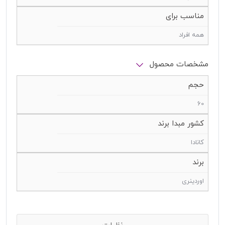
مناسب برای
همه افراد
مشخصات محصول
حجم
60
کشور مبدا برند
کانادا
برند
اوردینری