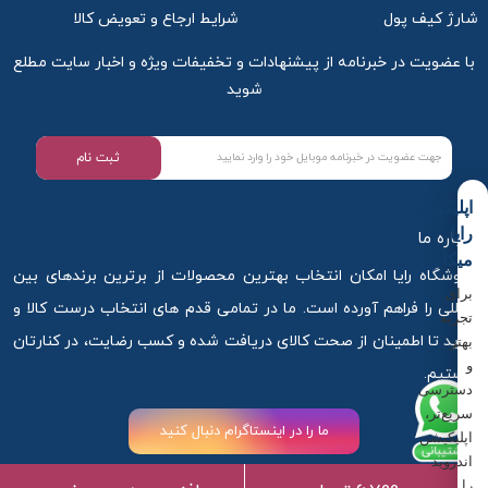
شارژ کیف پول
شرایط ارجاع و تعویض کالا
با عضویت در خبرنامه از پیشنهادات و تخفیفات ویژه و اخبار سایت مطلع
شوید
ثبت نام
اپلیکیشن
رایا
درباره ما
میکاپ
فروشگاه رایا امکان انتخاب بهترین محصولات از برترین برندهای بین
برای
المللی را فراهم آورده است. ما در تمامی قدم های انتخاب درست کالا و
تجربه
خرید تا اطمینان از صحت کالای دریافت شده و کسب رضایت، در کنارتان
بهتر
و
هستیم.
دسترسی
سریع‌تر،
ما را در اینستاگرام دنبال کنید
اپلیکیشن
اندروید
را