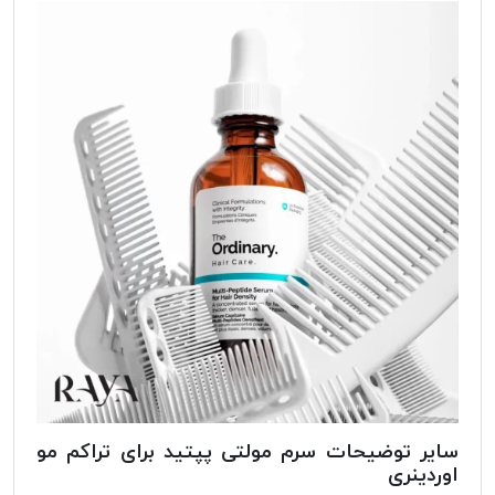
سایر توضیحات سرم مولتی پپتید برای تراکم مو
اوردینری