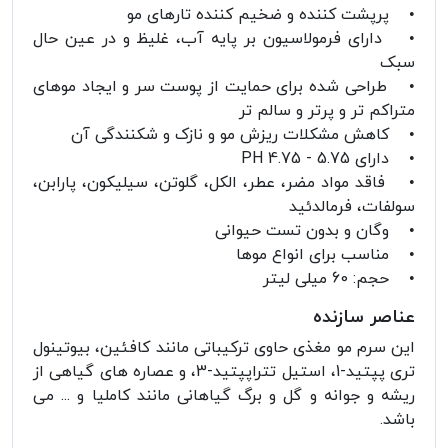
• پرپشت کننده و ضخیم کننده تارهای مو
• دارای فرمولاسیون بر پایه آب، غلیظ و در عین حال
سبک
• طراحی شده برای حمایت از پوست سر و ایجاد موهای
متراکم تر و پرتر و سالم تر
• کاهش مشکلات ریزش مو و نازک و شکنندگی آن
• دارای PH 4.75 - 5.75
• فاقد مواد مضر، عطر، الکل، گلوتن، سیلیکون، پارابن،
سولفات، فرمالدئید
• وگان و بدون تست حیوانی
• مناسب برای انواع موها
• حجم: 60 میلی لیتر
عناصر سازنده
این سرم مو مغذی حاوی ترکیباتی مانند کافئین، بیوتینول
تری پپتید-1، استیل تتراپپتید-3، و عصاره های گیاهی از
ریشه و جوانه و گل و برگ گیاهانی مانند کاملیا و ... می
باشد.