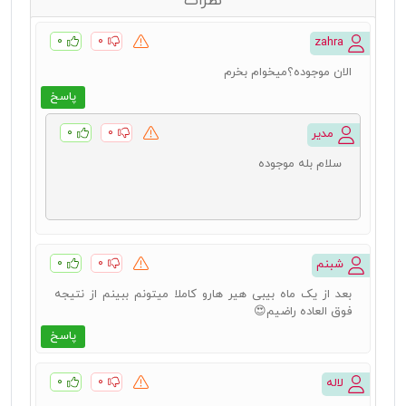
نظرات
۰
۰
zahra
الان موجوده؟میخوام بخرم
پاسخ
۰
۰
مدیر
سلام بله موجوده
۰
۰
شبنم
بعد از یک ماه بیبی هیر هارو کاملا میتونم ببینم از نتیجه
فوق العاده راضیم😍
پاسخ
۰
۰
لاله