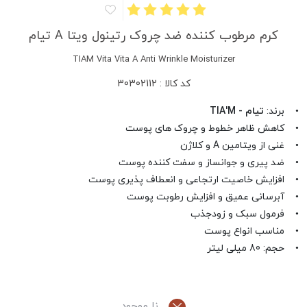
کرم مرطوب کننده ضد چروک رتینول ویتا A تیام
TIAM Vita Vita A Anti Wrinkle Moisturizer
کد کالا : 30302112
• برند:
تیام - TIA'M
• کاهش ظاهر خطوط و چروک های پوست
• غنی از ویتامین A و کلاژن
• ضد پیری و جوانساز و سفت کننده پوست
• افزایش خاصیت ارتجاعی و انعطاف پذیری پوست
• آبرسانی عمیق و افزایش رطوبت پوست
• فرمول سبک و زودجذب
• مناسب انواع پوست
• حجم: 80 میلی لیتر
نا موجود