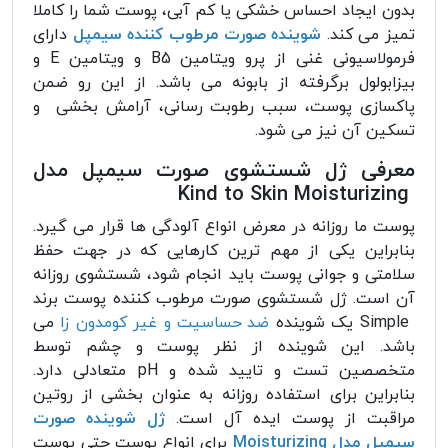
بدون ایجاد احساس خشکی یا کم آبی، پوست شما را کاملا
تمیز می کند.
شوینده صورت مرطوب کننده سیمپل
دارای
فرمولاسیونی غنی از پرو ویتامین B5 و ویتامین E و
بیزابولول برگرفته از بابونه می باشد. از این رو ضمن
پاکسازی پوست، سبب رطوبت رسانی، آرامش بخشی و
تسکین آن نیز می شود.
معرفی ژل شستشوی صورت سیمپل مدل
Kind to Skin Moisturizing
پوست ما روزانه در معرض انواع آلودگی ها قرار می گیرد.
بنابراین یکی از مهم ترین کارهایی که در جهت حفظ
سلامتی و جوانی پوست باید انجام شود، شستشوی روزانه
آن است. ژل شستشوی صورت مرطوب کننده پوست برند
Simple یک شوینده
ضد حساسیت و غیر کومدون زا
می
باشد. این شوینده از نظر پوست و چشم توسط
متخصصین تست و تایید شده و pH متعادلی دارد.
بنابراین برای استفاده روزانه به عنوان بخشی از روتین
مراقبت از پوست ایده آل است.
ژل شوینده صورت
سیمپل مدل Moisturizing
برای انواع پوست حتی پوست