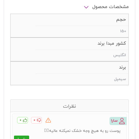
مشخصات محصول
حجم
150
کشور مبدا برند
انگلیس
برند
سیمپل
نظرات
۰
۰
سارا
پوست رو به هیچ وجه خشک نمیکنه عالیه👌🏻