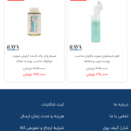
فوم شستشوی صورت راکوتن مناسب
میسلار واتر پاک کننده آرایش صورت
پوست چرب و مختلط
درمالوگ مناسب پوست خشک
464,000 تومان
324,000 تومان
290,000 تومان
272,000 تومان
درباره ما
ثبت شکایات
تماس با ما
هزینه و مدت زمان ارسال
شارژ کیف پول
شرایط ارجاع و تعویض کالا