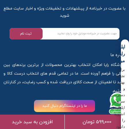
با عضویت در خبرنامه از پیشنهادات و تخفیفات ویژه و اخبار سایت مطلع
شوید
ثبت نام
اپلیکیشن
رایا
درباره ما
میکاپ
فروشگاه رایا امکان انتخاب بهترین محصولات از برترین برندهای بین
برای
المللی را فراهم آورده است. ما در تمامی قدم های انتخاب درست کالا و
تجربه
خرید تا اطمینان از صحت کالای دریافت شده و کسب رضایت، در کنارتان
بهتر
و
هستیم.
دسترسی
سریع‌تر،
ما را در اینستاگرام دنبال کنید
اپلیکیشن
اندروید
را
599,000 تومان
افزودن به سبد خرید
دانلود