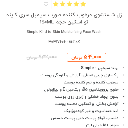
ژل شستشوی مرطوب کننده صورت سیمپل سری کایند
تو اسکین حجم 150ML
Simple Kind to Skin Moisturising Face Wash
کد کالا : 30317606
932,000
599,000
تومان
تومان
• برند:
سیمپل - Simple
• پاکسازی چربی اضافی، آرایش و آلودگی پوست
• مرطوب کننده و نرم کننده پوست
• حاوی پروویتامین B5، ویتامین E و بیزابولول
• بدون ایجاد خشکی و زبری روی پوست
• آرامش بخش و تسکین دهنده پوست
• ضد حساسیت و غیر کومدوژنیک
• مناسب انواع پوست حتی پوست حساس
• حجم: 150 میلی لیتر