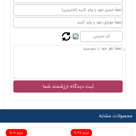
محصولات مشابه
% حراج 38
% حراج 16