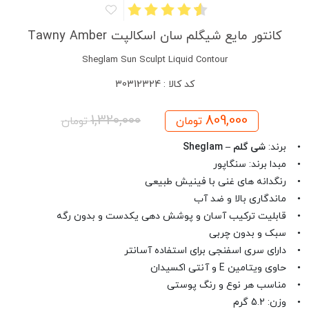
کانتور مایع شیگلم سان اسکالپت Tawny Amber
Sheglam Sun Sculpt Liquid Contour
کد کالا : 30312324
1,320,000
809,000
تومان
تومان
• برند:
شی گلم – Sheglam
• مبدا برند: سنگاپور
• رنگدانه های غنی با فینیش طبیعی
• ماندگاری بالا و ضد آب
• قابلیت ترکیب آسان و پوشش دهی یکدست و بدون رگه
• سبک و بدون چربی
• دارای سری اسفنجی برای استفاده آسانتر
• حاوی ویتامین E و آنتی اکسیدان
• مناسب هر نوع و رنگ پوستی
• وزن: 5.2 گرم