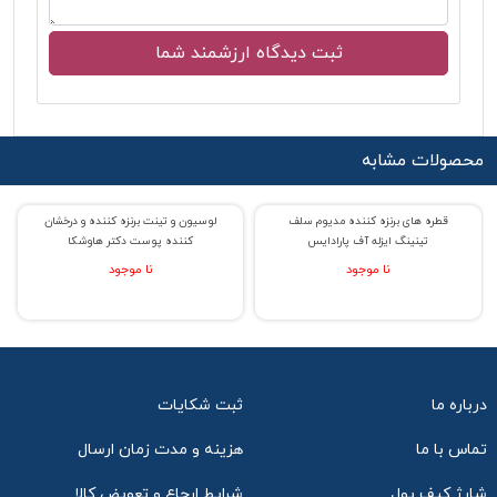
محصولات مشابه
قطره های برنزه کننده مدیوم سلف
لوسیون و تینت برنزه کننده و درخشان
% حراج 28
تینینگ ایزله آف پارادایس
کننده پوست دکتر هاوشکا
نا موجود
نا موجود
درباره ما
ثبت شکایات
تماس با ما
هزینه و مدت زمان ارسال
شارژ کیف پول
شرایط ارجاع و تعویض کالا