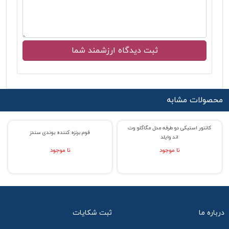
محصولات مشابه
کانتور استیکی دو طرفه مدل مگاگلو وت
% حراج 33
% حراج 27
فوم برنزه کننده بوندی سندز
اند وایلد
نا موجود
نا موجود
درباره ما
ثبت شکایات