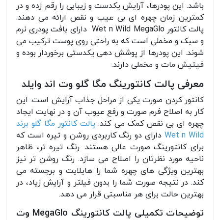
باشد. این پودرها، آرایش یکدست و زیبایی را رقم زده و در
کمترین زمان چهره ای بی عیب و نقص ارائه می دهند.
پالت کانتور Wet n Wild MegaGlo
دارای بافت پودری نرم
و سبک و مخملی است که به راحتی روی پوست ترکیب می
شوند. این پودرها از پوشش دهی یکدستی برخوردار بوده و
فیتیش مات و مخملی دارند.
معرفی پالت کانتورینگ مگا گلو وت اند وایلد
کانتور کردن صورت یکی از مراحل جذاب آرایش است. این
کار به اصلاح فرم صورت و رفع عیوب آن و در نهایت ایجاد
چهره ای بی نقص کمک می کند.
پالت کانتور مگا گلو برند
Wet n Wild
دارای دو رنگ کاربردی روشن و تیره است که
برای کانتورینگ صورت عالی هستند. رنگ تیره تر، ظاهر
ناحیه مورد نظرتان را اصلاح می سازد. رنگ روشن تر نیز
بهترین ویژگی های چهره شما را هایلایت و برجسته می
کند. در نتیجه صورت شما را بدون فیلتر و آرایش زیاد، در
بهترین حالت برای هر مناسبتی قرار می دهد.
توضیحات تکمیلی پالت کانتورینگ MegaGlo وت