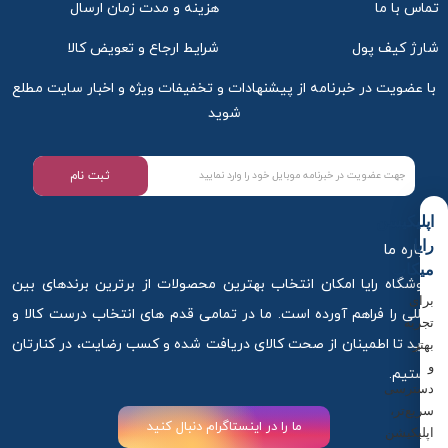
تماس با ما
هزینه و مدت زمان ارسال
شارژ کیف پول
شرایط ارجاع و تعویض کالا
با عضویت در خبرنامه از پیشنهادات و تخفیفات ویژه و اخبار سایت مطلع
شوید
ثبت نام
اپلیکیشن
رایا
درباره ما
میکاپ
فروشگاه رایا امکان انتخاب بهترین محصولات از برترین برندهای بین
برای
المللی را فراهم آورده است. ما در تمامی قدم های انتخاب درست کالا و
تجربه
خرید تا اطمینان از صحت کالای دریافت شده و کسب رضایت، در کنارتان
بهتر
و
هستیم.
دسترسی
سریع‌تر،
ما را در اینستاگرام دنبال کنید
اپلیکیشن