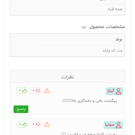
همه افراد
مشخصات محصول
برند
وت اند وایلد
نظرات
۰
۰
آیناز
پیگمنت عالی و ماندگاری بالا👌🏻👌🏻
پاسخ
۰
۰
سونیا
یه پلت کاملا حرفه ای و کاربردی👌🏻