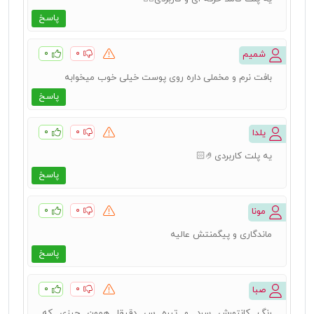
پاسخ
۰
۰
شمیم
بافت نرم و مخملی داره روی پوست خیلی خوب میخوابه
پاسخ
۰
۰
یلدا
یه پلت کاربردی🤌🏻
پاسخ
۰
۰
مونا
ماندگاری و پیگمنتش عالیه
پاسخ
۰
۰
صبا
رنگ کانتورش سرد و تیره س دقیقا همون چیزی که