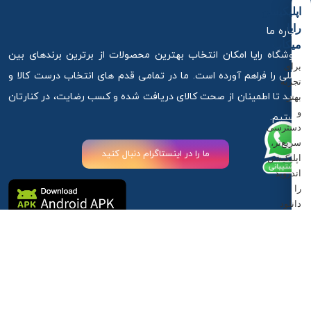
اپلیکیشن
رایا
درباره ما
میکاپ
فروشگاه رایا امکان انتخاب بهترین محصولات از برترین برندهای بین
برای
المللی را فراهم آورده است. ما در تمامی قدم های انتخاب درست کالا و
تجربه
خرید تا اطمینان از صحت کالای دریافت شده و کسب رضایت، در کنارتان
بهتر
و
هستیم.
دسترسی
سریع‌تر،
ما را در اینستاگرام دنبال کنید
اپلیکیشن
اندروید
را
دانلود
کنید.
آذربایجان غربی ،ارومیه ، خیابان استادان کوچه 6
دانلود
اپلیکیشن
09917881789
09917881789
info@rayamakeup.com
اندروید