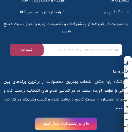
تماس با ما
هزینه و مدت زمان ارسال
شارژ کیف پول
شرایط ارجاع و تعویض کالا
با عضویت در خبرنامه از پیشنهادات و تخفیفات ویژه و اخبار سایت مطلع
شوید
ثبت نام
اپلیکیشن
رایا
درباره ما
میکاپ
فروشگاه رایا امکان انتخاب بهترین محصولات از برترین برندهای بین
برای
المللی را فراهم آورده است. ما در تمامی قدم های انتخاب درست کالا و
تجربه
خرید تا اطمینان از صحت کالای دریافت شده و کسب رضایت، در کنارتان
بهتر
و
هستیم.
دسترسی
سریع‌تر،
ما را در اینستاگرام دنبال کنید
اپلیکیشن
اندروید