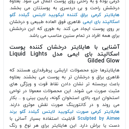
کرمی بوده و به راحتی روی پوست اعمال می شود. بعلاوه
درخشش راحت و بی دردسری به پوستتان می بخشد.
هایلایتر کرمی براق کننده لیکویید لایتس گیلدد گلو
اسکالپتد بای ایمی
ظاهری فوق العاده طبیعی و درخشان
بر روی پوست ایجاد می کند. به طوری که این درخشش
برای همه افراد در تمام سنین مناسب می باشد.
آشنایی با هایلایتر درخشان کننده پوست
اسکالپتد بای ایمی مدل Liquid Lights
Gilded Glow
هایلایترها جزو محصولات ارایشی پرطرفداری هستند که
ظاهری براق و درخشان تر به پوست می بخشند. بعلاوه
باعث برجسته تر نشان دادن نقاط قوت و ویژگی های
مثبت صورت می شوند. این محصولات معمولا در نواحی
استخوان ابرو، بالای استخوان گونه، پایین بینی و ... بکار
می روند و در کانتورینگ صورت نقش موثری دارند.
هایلایتر کرمی صورت لیکویید لایتس گیلدد گلو برند
Sculpted by Aimee
قابلیت استفاده بسیار آسانی با
دست یا براش دارد. این هایلایتر برای هر نوع و رنگ