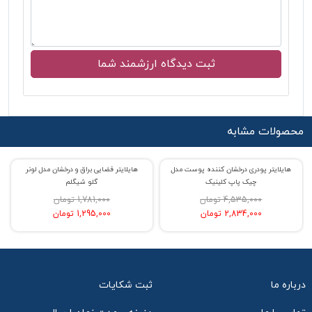
محصولات مشابه
هایلایتر پودری درخشان کننده پوست مدل
هایلایتر فضایی براق و درخشان مدل لونر
% حراج 38
% حراج 27
چیک پاپ کلینیک
گلو شیگلم
4,535,000 تومان
1,781,000 تومان
2,834,000 تومان
1,295,000 تومان
درباره ما
ثبت شکایات