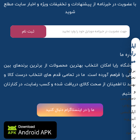
با عضویت در خبرنامه از پیشنهادات و تخفیفات ویژه و اخبار سایت مطلع
شوید
ثبت نام
اپلیکیشن
رایا
درباره ما
میکاپ
فروشگاه رایا امکان انتخاب بهترین محصولات از برترین برندهای بین
برای
المللی را فراهم آورده است. ما در تمامی قدم های انتخاب درست کالا و
تجربه
خرید تا اطمینان از صحت کالای دریافت شده و کسب رضایت، در کنارتان
بهتر
و
هستیم.
دسترسی
سریع‌تر،
ما را در اینستاگرام دنبال کنید
اپلیکیشن
اندروید
را
دانلود
کنید.