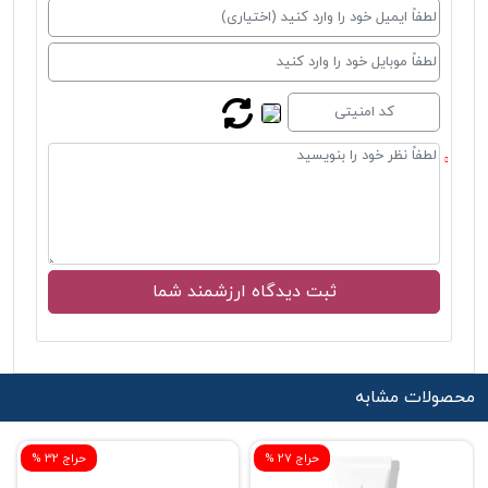
محصولات مشابه
% حراج 27
% حراج 32