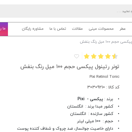
ما ر
عطر
محصولات مینی
مقالات
تماس با ما
مشاوره رایگان
حجم 100 میل رنگ بنفش
تونر رتینول پیکسی حجم 100 میل رنگ بنفش
Pixi Retinol Tonic
کد کالا : 30309210
• برند :
پیکسی - Pixi
• کشور مبدا برند : انگلستان
• کشور سازنده : انگلستان
• حجم : 100 میلی لیتر
• دارای خاصیت جوانساز، ضد چروک و شفاف کننده پوست