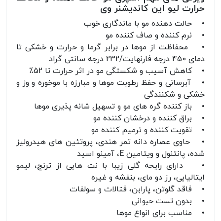
حرارت لیو این کاندیشنر وی
• حالت دهنده مو با ماندگاری خوب
• نرم کننده و صاف کننده مو
• محفاظت از موها در برابر گرما و حرارت و خشکی تا
دمای 450 درجه فارنهایت/232 درجه سانتی گراد
• کاهش آسیب و شکستگی مو در اثر حرارت تا 52٪
• آبرسانی و حفظ رطوبت موها و مبارزه با موخوره و وز و
خشکی و شکنندگی
• باز کننده گره های مو و تسهیل شانه پذیری موها
• براق کننده و درخشان کننده مو
• تقویت کننده و ترمیم کننده مو
• حاوی عصاره دانه تمر هندی، پروتئین های هیدرولیز
شده، پانتنول و ویتامین E، آمینو اسید
• دارای رایحه گلی زیبا با نت هایی از ترنج، لیمو
ایتالیایی، رز دو مای، بنفشه و غیره
• فاقد گلوتن، پارابن، فتالات و سولفات
• بدون تست حبوانی
• مناسب برای انواع موها