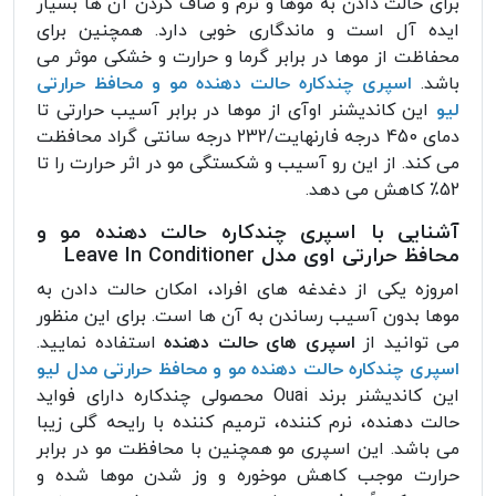
برای حالت دادن به موها و نرم و صاف کردن آن ها بسیار
ایده آل است و ماندگاری خوبی دارد. همچنین برای
محفاظت از موها در برابر گرما و حرارت و خشکی موثر می
باشد.
اسپری چندکاره حالت دهنده مو و محافظ حرارتی
لیو
این کاندیشنر اوآی از موها در برابر آسیب حرارتی تا
دمای 450 درجه فارنهایت/232 درجه سانتی گراد محافظت
می کند. از این رو آسیب و شکستگی مو در اثر حرارت را تا
52٪ کاهش می دهد.
آشنایی با اسپری چندکاره حالت دهنده مو و
محافظ حرارتی اوی مدل Leave In Conditioner
امروزه یکی از دغدغه های افراد، امکان حالت دادن به
موها بدون آسیب رساندن به آن ها است. برای این منظور
می توانید از
اسپری های حالت دهنده
استفاده نمایید.
اسپری چندکاره حالت دهنده مو و محافظ حرارتی مدل لیو
این کاندیشنر برند Ouai محصولی چندکاره دارای فواید
حالت دهنده، نرم کننده، ترمیم کننده با رایحه گلی زیبا
می باشد. این اسپری مو همچنین با محافظت مو در برابر
حرارت موجب کاهش موخوره و وز شدن موها شده و