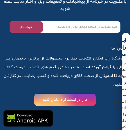
با عضویت در خبرنامه از پیشنهادات و تخفیفات ویژه و اخبار سایت مطلع
شوید
ثبت نام
اپلیکیشن
رایا
درباره ما
میکاپ
فروشگاه رایا امکان انتخاب بهترین محصولات از برترین برندهای بین
برای
المللی را فراهم آورده است. ما در تمامی قدم های انتخاب درست کالا و
تجربه
خرید تا اطمینان از صحت کالای دریافت شده و کسب رضایت، در کنارتان
بهتر
و
هستیم.
دسترسی
سریع‌تر،
ما را در اینستاگرام دنبال کنید
اپلیکیشن
اندروید
را
دانلود
کنید.