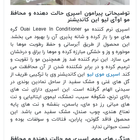
توضیحاتی پیرامون اسپری حالت دهنده و محافظ
مو اوآی لیو این کاندیشنر
اسپری نرم کننده مو Ouai Leave In Conditioner گره
های مو را باز کرده و شانه پذیری آن را بهبود می بخشد.
این محصول از طریق آبرسانی و حفظ رطوبت موها با
موخوره و وز و خشکی مبارزه کرده و موها را براق و درخشان
می سازد. این نرم کننده ضد وز همچنین مو را تقویت و
ترمیم کرده و در برابر شکننده شدن از آن محافظت می
کند.
اسپری موی لیو
این کاندیشنر وی با ترکیبی ظریف از
گل های غنی و مشک سفید از ساحل نمادین بوندی در
سیدنی الهام گرفته است. این اسپری دارای نت های
بالای ترنج، شکوفه سیب، تمشک، لیموی ایتالیایی و نت
های میانی رز دو مای، یاسمن، بنفشه و نت های پایه
نعناع هندی، چوب صندل، مشک سفید می باشد. این
محصول فاقد گلوتن، پارابن، فتالات و سولفات بوده و
تست حبوانی ندارد.
ویژگی های مهم اسپری مو حالت دهنده و محافظ