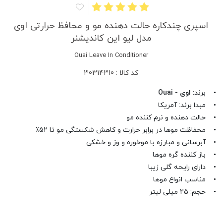
اسپری چندکاره حالت دهنده مو و محافظ حرارتی اوی
مدل لیو این کاندیشنر
Ouai Leave In Conditioner
کد کالا : 30314310
• برند:
اوی - Ouai
• مبدا برند: آمریکا
• حالت دهنده و نرم کننده مو
• محفاظت موها در برابر حرارت و کاهش شکستگی مو تا 52٪
• آبرسانی و مبارزه با موخوره و وز و خشکی
• باز کننده گره موها
• دارای رایحه گلی زیبا
• مناسب انواع موها
• حجم: 25 میلی لیتر