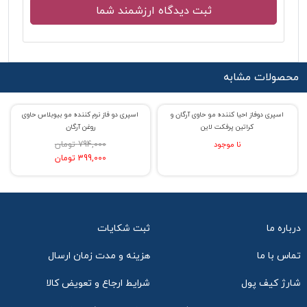
محصولات مشابه
اسپری دوفاز احیا کننده مو حاوی آرگان و
اسپری دو فاز نرم کننده مو بیوبلاس حاوی
% حراج 47
% حراج 50
کراتین پرفکت لاین
روغن آرگان
نا موجود
794,000 تومان
399,000 تومان
درباره ما
ثبت شکایات
تماس با ما
هزینه و مدت زمان ارسال
شارژ کیف پول
شرایط ارجاع و تعویض کالا