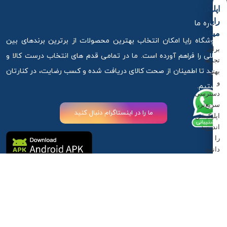
اپلیکیشن
رایا
درباره ما
میکاپ
فروشگاه رایا امکان انتخاب بهترین محصولات از برترین برندهای بین
برای
المللی را فراهم آورده است. ما در تمامی قدم های انتخاب درست کالا و
تجربه
خرید تا اطمینان از صحت کالای دریافت شده و کسب رضایت، در کنارتان
بهتر
و
هستیم.
دسترسی
سریع‌تر،
ما را در اینستاگرام دنبال کنید
اپلیکیشن
اندروید
را
دانلود
کنید.
آذربایجان غربی ،ارومیه ، خیابان استادان کوچه 6
دانلود
اپلیکیشن
09917881789
09917881789
info@rayamakeup.com
اندروید