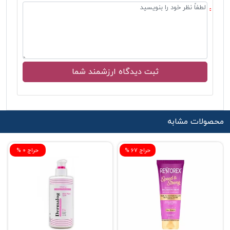
محصولات مشابه
% حراج 67
% حراج 0