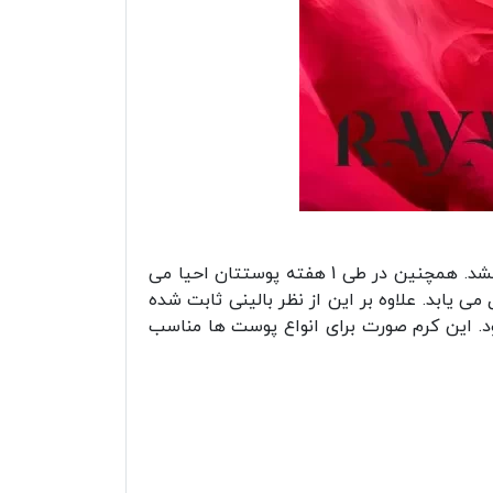
پوست را تغذیه کرده و پس از 1 روز احساس آرامش عالی به ان می بخشد. همچنین در طی 1 هفته پوستتان احیا می
و به وضوح تغییر شکل می یابد. علاوه بر این از نظر بالینی ثابت شده
. این کرم صورت برای انواع پوست ها مناسب