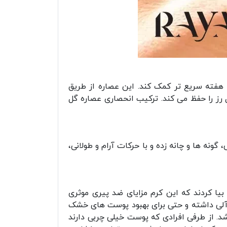
این کرم از بین 20000 هیبریدیزاسیون گل رز، با عصاره گرند رز تزریق شده است تا به بازسازی پوست شما تا 3 هفته سریع تر کمک کند. این عصاره از طریق
ز را حفظ می کند. ترکیب انحصاری عصاره گل
ونه ها و چانه زده و با حرکات آرام و طولانی،
یا کردند که این کرم مزایای ضد پیری موثری
آلی داشته و حتی برای بهبود پوست های خشک
د. از طرفی افرادی که پوست خیلی چربی دارند