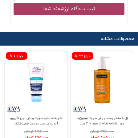
محصولات مشابه
% حراج 33
% حراج 0
ژل شستشوی ضد جوش صورت نوتروژینا
شوینده ملایم صورت و بدن آردن اگزوپرو
مدل Sivilce karsiti حجم 200 میل
آتوپیا مناسب پوست خیلی خشک
728,000 تومان
475,000 تومان
485,000 تومان
475,000 تومان