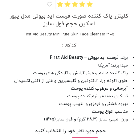
کلینزر پاک کننده صورت فرست اید بیوتی مدل پیور
اسکین حجم فول سایز
First Aid Beauty Mini Pure Skin Face Cleanser 140g
کد کالا :
• برند:
فرست اید بیوتی – First Aid Beauty
• مبدا برند: آمریکا
• پاک کننده ملایم و موثر آرایش و آلودگی های پوست
• حاوی آلوئه ورا، آلانتوئین و گلیسیرین و غنی از آنتی اکسیدان
• آبرسانی و مرطوب کننده پوست
• تسکین دهنده و نرم کننده پوست
• بهبود خشکی و قرمزی و التهاب پوست
• مناسب انواع پوست
• وزن: مینی سایز (28.3 گرم) و فول سایز(140g)
حجم مورد نظر خود را انتخاب کنید :