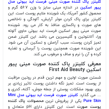
کلینزر پاک کننده صورت مینی فرست اید بیوتی مدل
پیور اسکین
در اندازه مینی سایز با وزن 56.7 گرم و
محصول کشور آمریکا، یک شوینده ملایم پوست است. این
کلینزر برای پاک کردن موثر آرایش، آلودگی و ناخالصی
های صورت و پاکسازی منافذ به کار می رود. شوینده
صورت مینی پیور اسکین فرست اید بیوتی حاوی آلوئه
ورا، آلانتوئین و گلیسیرین می باشد. این کلینزر ضمن
تمیز کردن پوست، سبب آرامش و تسکین آن می شود.
این شوینده صورت همچنین پوست را آبرسانی و تغذیه
کرده و آن را نرم و صاف و مرطوب می کند.
معرفی کلینزر پاک کننده صورت مینی پیور
اسکین First Aid Beauty
شستن صورت اولین و مهم ترین قدم در روتین مراقبت
از پوست است. تمیز نگه داشتن پوست تاثیر زیادی بر
روی بهبود مشکلات پوستی از جمله جوش، آکنه، کدری و
..... می گذارد.
کلینزر صورت فرست اید بیوتی مدل Mini
Pure Skin
یکی از پرفروش ترین
محصولات پاک کننده
پوست صورت
است. این کلینزر دارای pH متعادل و