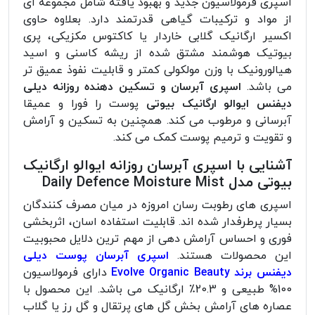
اسپری فرمولاسیون جدید و بهبود یافته شامل مجموعه ای
از مواد و ترکیبات گیاهی قدرتمند دارد. بعلاوه حاوی
اکسیر ارگانیک گلابی خاردار یا کاکتوس مکزیکی، پری
بیوتیک هوشمند مشتق شده از ریشه کاسنی و اسید
هیالورونیک با وزن مولکولی کمتر و قابلیت نفوذ عمیق تر
می باشد.
اسپری آبرسان و تسکین دهنده روزانه دیلی
دیفنس ایوالو ارگانیک بیوتی
پوست را فورا و عمیقا
آبرسانی و مرطوب می کند. همچنین به تسکین و آرامش
و تقویت و ترمیم پوست کمک می کند.
آشنایی با اسپری آبرسان روزانه ایوالو ارگانیک
بیوتی مدل Daily Defence Moisture Mist
اسپری های رطوبت رسان امروزه در میان مصرف کنندگان
بسیار پرطرفدار شده اند. قابلیت استفاده اسان، اثربخشی
فوری و احساس آرامش دهی از مهم ترین دلایل محبوبیت
این محصولات هستند.
اسپری آبرسان پوست دیلی
دیفنس برند Evolve Organic Beauty
دارای فرمولاسیون
100% طبیعی و 20.3٪ ارگانیک می باشد. این محصول با
عصاره های آرامش بخش گل های پرتقال و گل رز یا گلاب