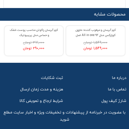
محصولات مشابه
کرم آبرسان و مرطوب کننده حلزون
کرم آبرسان راکوتن مناسب پوست خشک
% حراج 53
% حراج 22
کوزارکس مدل 92 All in one اصل
و حساس مدل پریبیوتیک
1,549,000 تومان
371,000 تومان
1,549,000 تومان
290,000 تومان
درباره ما
ثبت شکایات
تماس با ما
هزینه و مدت زمان ارسال
شارژ کیف پول
شرایط ارجاع و تعویض کالا
با عضویت در خبرنامه از پیشنهادات و تخفیفات ویژه و اخبار سایت مطلع
شوید