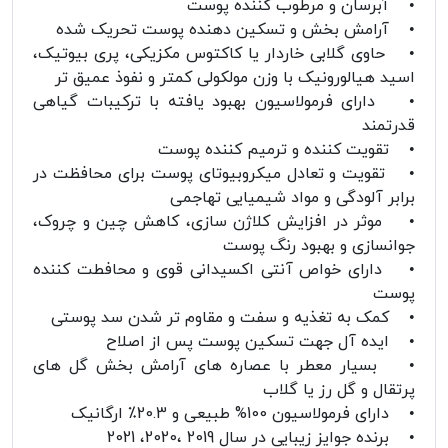
• آبرسان و مرطوب کننده پوست
• آرامش بخش و تسکین دهنده پوست تحریک شده
• حاوی گلابی خاردار یا کاکتوس مکزیکی، پری بیوتیک،
اسید هیالورونیک با وزن مولکولی کمتر و نفوذ عمیق تر
• دارای فرمولاسیون بهبود یافته با ترکیبات گیاهی
قدرتمند
• تقویت کننده و ترمیم کننده پوست
• تقویت و تعادل میکروبیوتای پوست برای محافظت در
برابر آلودگی و مواد شیمیایی تهاجمی
• موثر در افزایش کلاژن سازی، کاهش چین و چروک،
جوانسازی و بهبود رنگ پوست
• دارای خواص آنتی اکسیدانی قوی و محافطت کننده
پوست
• کمک به تغذیه و سفت و مقاوم تر شدن سد پوستی
• ایده آل جهت تسکین پوست پس از اصلاح
• بسیار معطر با عصاره های آرامش بخش گل های
پرتقال و گل رز یا گلاب
• دارای فرمولاسیون 100% طبیعی و 20.3٪ ارگانیک
• برنده جوایز زیبایی در سال 2019 ،2020، 2021