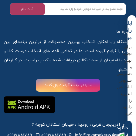
ثبت نام
اپلیکیشن
رایا
درباره ما
میکاپ
فروشگاه رایا امکان انتخاب بهترین محصولات از برترین برندهای بین
برای
المللی را فراهم آورده است. ما در تمامی قدم های انتخاب درست کالا و
تجربه
خرید تا اطمینان از صحت کالای دریافت شده و کسب رضایت، در کنارتان
بهتر
و
هستیم.
دسترسی
سریع‌تر،
ما را در اینستاگرام دنبال کنید
اپلیکیشن
اندروید
را
دانلود
کنید.
آذربایجان غربی ،ارومیه ، خیابان استادان کوچه 6
دانلود
اپلیکیشن
09917881789
09917881789
info@rayamakeup.com