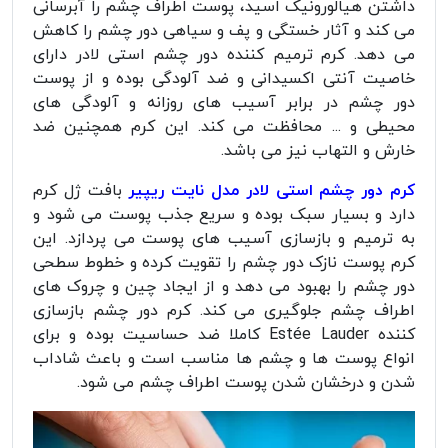
داشتن هیالورونیک اسید، پوست اطراف چشم را آبرسانی
می کند و آثار خستگی و پف و سیاهی دور چشم را کاهش
می دهد. کرم ترمیم کننده دور چشم استى لادر دارای
خاصیت آنتی اکسیدانی و ضد آلودگی بوده و از پوست
دور چشم در برابر آسیب های روزانه و آلودگی های
محیطی و ... محافظت می کند. این کرم همچنین ضد
خارش و التهاب نیز می باشد.
کرم دور چشم استی لادر مدل نایت ریپیر
بافت ژل کرم
دارد و بسیار سبک بوده و سریع جذب پوست می شود و
به ترمیم و بازسازی آسیب های پوست می پردازد. این
کرم پوست نازک دور چشم را تقویت کرده و خطوط سطحی
دور چشم را بهبود می دهد و از ایجاد چین و چروک های
اطراف چشم جلوگیری می کند. کرم دور چشم بازسازی
کننده Estée Lauder کاملا ضد حساسیت بوده و برای
انواع پوست ها و چشم ها مناسب است و باعث شاداب
شدن و درخشان شدن پوست اطراف چشم می شود.