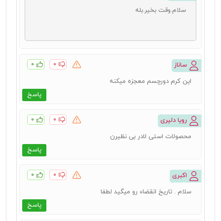
سلام.وقت بخیر.بله
۰
۰
ساناز
این کرم دورچسم معجزه میکنه
پاسخ
۰
۰
رویا دلیری
محصولات استی لادر بی نظیرن
پاسخ
۰
۰
اکبری
سلام . تاریخ انقضاء رو میگید لطفا
پاسخ