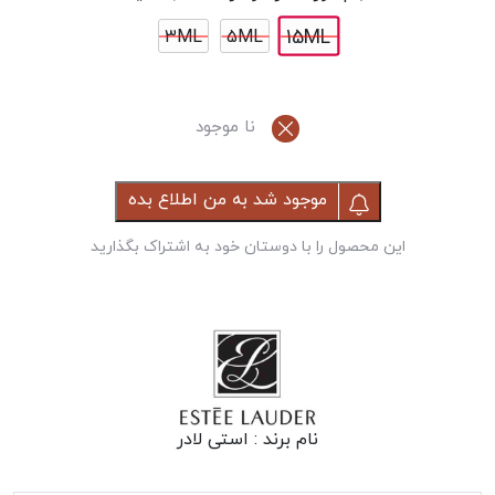
15ML
3ML
5ML
نا موجود
موجود شد به من اطلاع بده
این محصول را با دوستان خود به اشتراک بگذارید
نام برند :
استی لادر