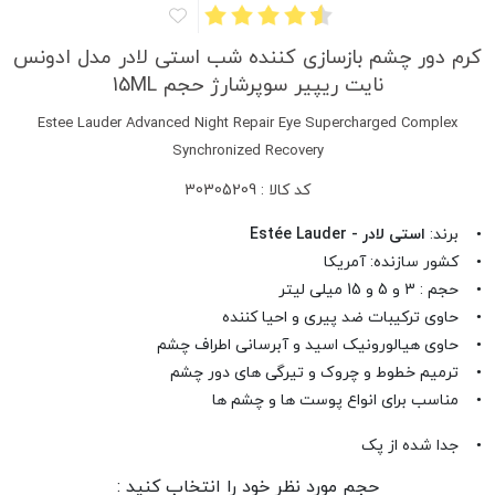
کرم دور چشم بازسازی کننده شب استی لادر مدل ادونس
نایت ریپیر سوپرشارژ حجم 15ML
Estee Lauder Advanced Night Repair Eye Supercharged Complex
Synchronized Recovery
کد کالا : 30305209
• برند:
استی لادر - Estée Lauder
• کشور سازنده: آمریکا
• حجم : 3 و 5 و 15 میلی لیتر
• حاوی ترکیبات ضد پیری و احیا کننده
• حاوی هیالورونیک اسید و آبرسانی اطراف چشم
• ترمیم خطوط و چروک و تیرگی های دور چشم
• مناسب برای انواع پوست ها و چشم ها
• جدا شده از پک
حجم مورد نظر خود را انتخاب کنید :