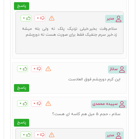
پاسخ
۰
۰
مدیر
سلام.وقت بخیر.خیلی نزدیک پلک نه ولی بله میشه
زد.خیر سرم جنفیک فقط برای صورت هست نه دورچشم
۰
۰
ساناز
این کرم دورچشم فوق العادست
پاسخ
۰
۰
سپیده محمدى
سلام ، حجم 5 میل هم کاسه اى هست؟
پاسخ
۰
۰
مدیر