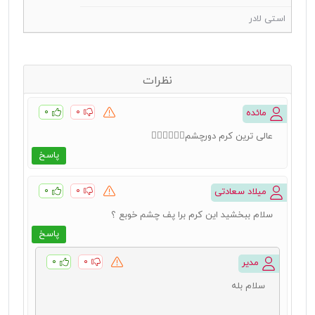
استی لادر
نظرات
۰
۰
مائده
عالی ترین کرم دورچشم👌🏻👌🏻👌🏻
پاسخ
۰
۰
میلاد سعادتی
سلام ببخشید این کرم برا پف چشم خوبع ؟
پاسخ
۰
۰
مدیر
سلام بله