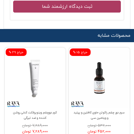
محصولات مشابه
% حراج 15
% حراج 29
سرم دور چشم راکوتن حاوی کافئین و پپتید
کرم دورچشم وینوپرفکت کدلی روشن
و ویتامین سی
کننده و ضد تیرگی
532,000 تومان
7,289,000 تومان
452,000 تومان
7,289,000 تومان