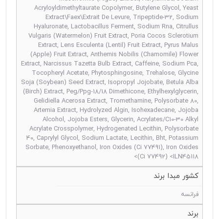
Acryloyldimethyltaurate Copolymer, Butylene Glycol, Yeast
Extract\Faex\Extrait De Levure, Tripeptide-32, Sodium
Hyaluronate, Lactobacillus Ferment, Sodium Rna, Citrullus
Vulgaris (Watermelon) Fruit Extract, Poria Cocos Sclerotium
Extract, Lens Esculenta (Lentil) Fruit Extract, Pyrus Malus
(Apple) Fruit Extract, Anthemis Nobilis (Chamomile) Flower
Extract, Narcissus Tazetta Bulb Extract, Caffeine, Sodium Pca,
Tocopheryl Acetate, Phytosphingosine, Trehalose, Glycine
Soja (Soybean) Seed Extract, Isopropyl Jojobate, Betula Alba
(Birch) Extract, Peg/Ppg-18/18 Dimethicone, Ethylhexylglycerin,
Gelidiella Acerosa Extract, Tromethamine, Polysorbate 80,
Artemia Extract, Hydrolyzed Algin, Isohexadecane, Jojoba
Alcohol, Jojoba Esters, Glycerin, Acrylates/C10-30 Alkyl
Acrylate Crosspolymer, Hydrogenated Lecithin, Polysorbate
40, Caprylyl Glycol, Sodium Lactate, Lecithin, Bht, Potassium
Sorbate, Phenoxyethanol, Iron Oxides (Ci 77491), Iron Oxides
(Ci 77492) <ILN45118>
کشور مبدا برند
فرانسه
برند