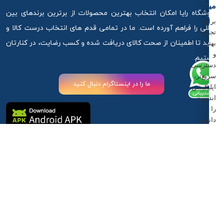
میکاپ
فروشگاه رایا امکان انتخاب بهترین محصولات از برترین برندهای بین
برای
المللی را فراهم آورده است. ما در تمامی قدم های انتخاب درست کالا و
تجربه
خرید تا اطمینان از صحت کالای دریافت شده و کسب رضایت، در کنارتان
بهتر
و
هستیم.
دسترسی
سریع‌تر،
ما را در اینستاگرام دنبال کنید
اپلیکیشن
اندروید
را
دانلود
کنید.
آذربایجان غربی ،ارومیه ، خیابان استادان کوچه 6
دانلود
اپلیکیشن
09917881789
09917881789
info@rayamakeup.com
اندروید
بعدا
تمامی حقوق مادی و معنوی این سایت متعلق به سایت رایا میکاپ می
طراحی توسط
آرمانیک
| مشاوره تبلیغاتی
مدیر
باشد.
وب