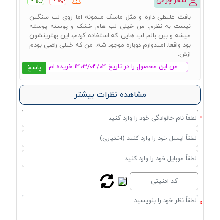
سحر چراغی
بافت غلیظی داره و مثل ماسک میمونه اما روی لب سنگین
نیست به نظرم. من خیلی لب هام خشک و پوسته پوسته
میشه و بین بالم لب هایی که استفاده کردم، این بهترینشون
بود واقعا. امیدوارم دوباره موجود شه. من که خیلی راضی بودم
ازش.
من این محصول را در تاریخ 1403/04/04 خریده ام
پاسخ
مشاهده نظرات بیشتر