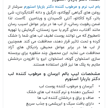
بام لب نرم و مرطوب کننده دکتر باربارا استورم
سرشار از
روغن های گیاهی آووکادو، نارگیل و دانه آفتابگردان، شی
باتر، کره کاکائو، آنتی اکسیدان و ویتامین Eاست. لذا
ضمن رطوبت رسانی، از لب ها در برابر عوامل اسیب رسان
مانند آفتاب، دمای گرم یا سرد زمستان، گرمایش یا تهویه
نامطبوع که می توانند پوست لطیف لب های شما را خشک
کرده و تحت تاثیر قرار دهند، محافظت می کند. همچنین
از لب ها در برابر عوامل محیطی رادیکال های آزاد
محافظت می نماید. این محصول چند منظوره برای برجسته
سازی استخوان گونه، استخوان ابرو یا افزودن درخشش
ملایم به پلک ها نیز قابل استفاده هستند.
مشخصات لیپ بالم ابرسان و مرطوب کننده لب
دکتر باربارا استورم
• آبرسان و مرطوب کننده پوست لب
• تسکین دهنده و نرم کننده لب های خشک
• صاف و براق و درخشان کننده لب ها
• دارای بافت سبک و ابریشمی و جذب سریع