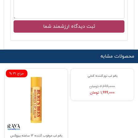
محصولات مشابه
% حراج 26
% حراج 31
بالم لب نرم کننده کدلی
2,699,000 تومان
1,999,000 تومان
بالم لب مرطوب کننده 12 ساعته بیزوکس