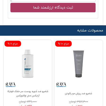
محصولات مشابه
% حراج 10
% حراج 11
شامپو ضد شوره پوست سر خشک فولیکا
شامپو ضد ریزش مو راکوتن
آرایکس مدل اوکتورکس
357,300 تومان
249,000 تومان