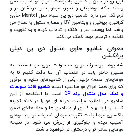
این رو در حین پاکسازی به پوست سر و مو آسیب نمی
رساند. بلکه موهایتان را تمیز، مرطوب تر، درخشان تر و
نرم نگه می دارد. شامپو دی پی سیاه مدل Mentol حاوی
کراتین، بیوتین و ویتامین B7 و عصاره منتول یا نعناع می
باشد. لذا پوست سر را خنک و شاداب کرده و به تقویت و
تغذیه و ترمیم موها کمک می کند.
معرفی شامپو حاوی منتول دی پی دیلی
پرفکشن
شامپوها پرمصرف ترین محصولات برای مو هستند. به
همین خاطر باید در انتخاب آن ها دقت کنیم تا به
موهایمان صدمه نزنیم. یکی از شامپوهای ملایم و موثری
که برای همه انواع مو مناسب است،
شامپو فاقد سولفات
و نمک مدل منتول برند DP
است. با استفاده از این
شامپو می توانید مراقبت حرفه ای مو را در خانه تجربه
کنید. زیرا با بهره گیری از ویتامین ها و مواد مغذی ضمن
پاکسازی موها باعث تقویت موهای ضعیف، ترمیم موهای
آسیب دیده و جلوگیری از ریزش می شود. در نتیجه
موهایی سالم تر و درخشان تر خواهید داشت.