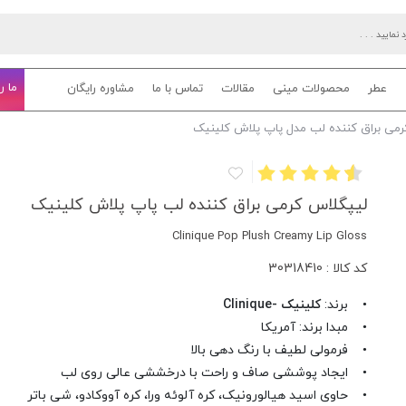
ما ر
عطر
محصولات مینی
مقالات
تماس با ما
مشاوره رایگان
رمی براق کننده لب مدل پاپ پلاش کلینیک
لیپگلاس کرمی براق کننده لب پاپ پلاش کلینیک
Clinique Pop Plush Creamy Lip Gloss
کد کالا : 30318410
• برند:
کلینیک -Clinique
• مبدا برند: آمریکا
• فرمولی لطیف با رنگ دهی بالا
• ایجاد پوششی صاف و راحت با درخششی عالی روی لب
• حاوی اسید هیالورونیک، کره آلوئه ورا، کره آووکادو، شی باتر