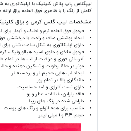
لیپگلاس پاپ پلاش کلینیک با اپلیکاتوری به ش
کاملی از رنگ را با ظاهری فوق العاده براق ارائه
مشخصات لیپ گلس کرمی و براق کلینیک
• فرمول فوق العاده نرم و لطیف و آبدار برای ا
• ایجاد پوششی صاف و راحت با درخششی فوق ا
• دارای اپلیکاتوری به شکل ساعت شنی برای ا
• فرمول مغذی و حاوی اسید هیالورونیک، کره آلو
• آبرسانی فوری و مراقبت از لب ها در تمام طو
• موثر در حفظ رطوبت و تسکین دهنده و حال
• ایجاد لب هایی حجیم تر و برجسته تر
• ماندگاری بالا در تمام روز
• دارای تست آلرژی و ضد حساسیت
• فاقد پارابن، فتالات، عطر و بو
• طراحی شده در رنگ های زیبا
• مناسب برای همه انواع و رنگ های پوست
• حجم: 3.4 و 1 میلی لیتر