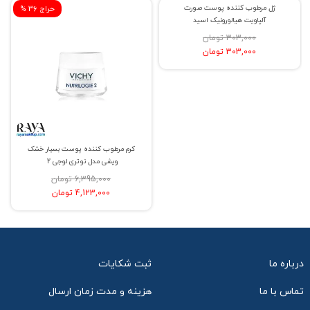
ژل مرطوب کننده پوست صورت
% حراج 0
% حراج 36
آلپاویت هیالورونیک اسید
303,000 تومان
303,000 تومان
کرم مرطوب کننده پوست بسیار خشک
ویشی مدل نوتری لوجی 2
6,395,000 تومان
4,123,000 تومان
درباره ما
ثبت شکایات
تماس با ما
هزینه و مدت زمان ارسال