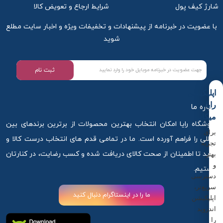
شارژ کیف پول
شرایط ارجاع و تعویض کالا
با عضویت در خبرنامه از پیشنهادات و تخفیفات ویژه و اخبار سایت مطلع
شوید
ثبت نام
اپلیکیشن
رایا
درباره ما
میکاپ
فروشگاه رایا امکان انتخاب بهترین محصولات از برترین برندهای بین
برای
المللی را فراهم آورده است. ما در تمامی قدم های انتخاب درست کالا و
تجربه
خرید تا اطمینان از صحت کالای دریافت شده و کسب رضایت، در کنارتان
بهتر
و
هستیم.
دسترسی
سریع‌تر،
ما را در اینستاگرام دنبال کنید
اپلیکیشن
اندروید
را