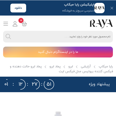
اپلیکیشن رایا میکاپ
دانلود
دسترسی سریع‌تر به فروشگاه
0
ما را در اینستاگرام دنبال کنید
رایا میکاپ
آرایشی
ابرو
پماد ابرو
پماد ابرو حالت دهنده و
فیکس کننده بیولیس مدل فیکس ایت
01
:
12
:
27
:
50
پیشنهاد ویژه