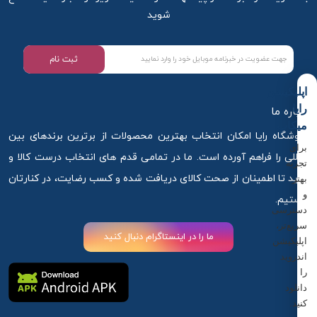
شوید
ثبت نام
اپلیکیشن
رایا
درباره ما
میکاپ
فروشگاه رایا امکان انتخاب بهترین محصولات از برترین برندهای بین
برای
المللی را فراهم آورده است. ما در تمامی قدم های انتخاب درست کالا و
تجربه
خرید تا اطمینان از صحت کالای دریافت شده و کسب رضایت، در کنارتان
بهتر
و
هستیم.
دسترسی
سریع‌تر،
ما را در اینستاگرام دنبال کنید
اپلیکیشن
اندروید
را
دانلود
کنید.