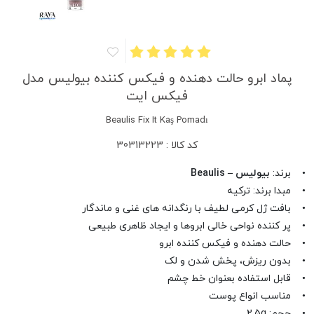
پماد ابرو حالت دهنده و فیکس کننده بیولیس مدل
فیکس ایت
Beaulis Fix It Kaş Pomadı
کد کالا : 30313223
• برند:
بیولیس – Beaulis
• مبدا برند: ترکیه
• بافت ژل کرمی لطیف با رنگدانه های غنی و ماندگار
• پر کننده نواحی خالی ابروها و ایجاد ظاهری طبیعی
• حالت دهنده و فیکس کننده ابرو
• بدون ریزش، پخش شدن و لک
• قابل استفاده بعنوان خط چشم
• مناسب انواع پوست
• حجم: 2.5g