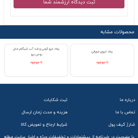
محصولات مشابه
پماد ابرو کرمی و ضد آب شیگلم مدل
% حراج 27
% حراج 33
پماد ابروی مورفی
بوس برو
نا موجود
نا موجود
درباره ما
ثبت شکایات
تماس با ما
هزینه و مدت زمان ارسال
شارژ کیف پول
شرایط ارجاع و تعویض کالا
با عضویت در خبرنامه از پیشنهادات و تخفیفات ویژه و اخبار سایت مطلع