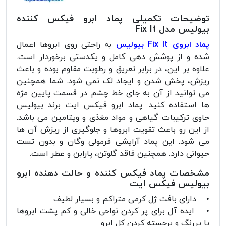
توضیحات تکمیلی پماد ابرو فیکس کننده
بیولیس مدل Fix It
پماد ابروی Fix It بیولیس
به راحتی روی ابروها اعمال
شده و از پوشش دهی کامل و یکدستی برخوردار است.
علاوه بر این، در برابر تعریق و رطوبت مقاوم بوده و باعث
ریزش، پخش شدن و ایجاد لک نمی شود. شما همچنین
می توانید از آن به جای خط چشم در قسمت پایین مژه
ها استفاده کنید. پماد ابرو فیکس ایت برند بیولیس
حاوی ترکیبات گیاهی و مواد مغذی و ویتامین می باشد.
از این رو باعث تقویت ابروها و جلوگیری از ریزش آن ها
می شود. این پماد آرایشی فرمولی وگان و بدون تست
حیوانی دارد. همچنین فاقد گلوتن، پارابن و عطر است.
مشخصات پماد فیکس کننده و حالت دهنده ابرو
بیولیس فیکس ایت
• دارای بافت ژل کرمی متراکم و بسیار لطیف
• ایده آل برای پر کردن نواحی خالی و کم پشت ابروها
یا پررنگ و برجسته کردن کل ابرو