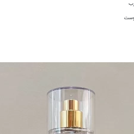
رب
پوست