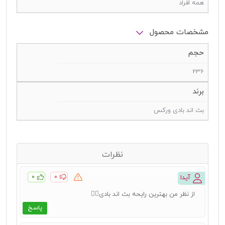
همه افراد
مشخصات محصول
حجم
236
برند
بث اند بادی ورکس
نظرات
۰
۰
آیدا
از نظر من بهترین رایحه بث اند بادی👌🏻
پاسخ