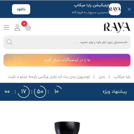
اپلیکیشن رایا میکاپ
دانلود
دسترسی سریع‌تر به فروشگاه
0
ما را در اینستاگرام دنبال کنید
رایا میکاپ
بدن
لوسیون بدن بث اند بادی ورکس رایحه اینتو د نایت
00
:
17
:
50
:
10
پیشنهاد ویژه