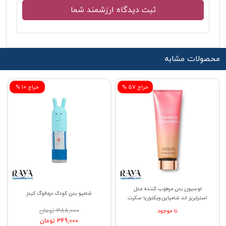
محصولات مشابه
% حراج 57
% حراج 10
لوسیون بدن مرطوب کننده مدل
شامپو بدن کودک درمالوگ کیدز
استرابریز اند شامپاین ویکتوریا سکرت
نا موجود
388,000 تومان
349,000 تومان