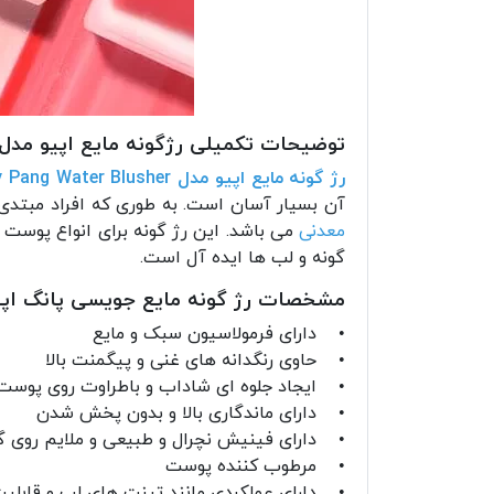
توضیحات تکمیلی رژگونه مایع اپیو مدل uicy Pang
رژ گونه مایع اپیو مدل Juicy Pang Water Blusher
آن بسیار آسان است. به طوری که افراد مبتدی ن
معدنی
می باشد. این رژ گونه برای انواع پوست م
گونه و لب ها ایده آل است.
مشخصات رژ گونه مایع جویسی پانگ اپی
• دارای فرمولاسیون سبک و مایع
• حاوی رنگدانه های غنی و پیگمنت بالا
• ایجاد جلوه ای شاداب و باطراوت روی پوس
• دارای ماندگاری بالا و بدون پخش شدن
• دارای فینیش نچرال و طبیعی و ملایم روی گ
• مرطوب کننده پوست
• دارای عملکردی مانند تینت های لب و قابلی