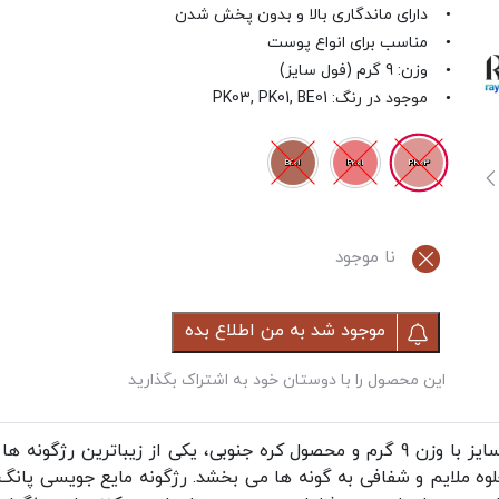
• دارای ماندگاری بالا و بدون پخش شدن
• مناسب برای انواع پوست
• وزن: 9 گرم (فول سایز)
• موجود در رنگ: PK03, PK01, BE01
PK03
BE01
PK01
نا موجود
موجود شد به من اطلاع بده
این محصول را با دوستان خود به اشتراک بگذارید
در اندازه فول سایز با وزن 9 گرم و محصول کره جنوبی، یکی از زیبات
 ملایم و شفافی به گونه ها می بخشد. رژگونه مایع جویسی پانگ برند u