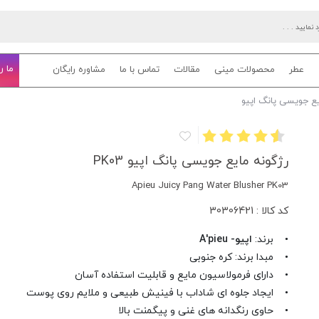
ما ر
عطر
محصولات مینی
مقالات
تماس با ما
مشاوره رایگان
یع جویسی پانگ اپیو
رژگونه مایع جویسی پانگ اپیو PK03
Apieu Juicy Pang Water Blusher PK03
کد کالا : 30306421
• برند:
اپیو- A'pieu
• مبدا برند: کره جنوبی
• دارای فرمولاسیون مایع و قابلیت استفاده آسان
• ایجاد جلوه ای شاداب با فینیش طبیعی و ملایم روی پوست
• حاوی رنگدانه های غنی و پیگمنت بالا