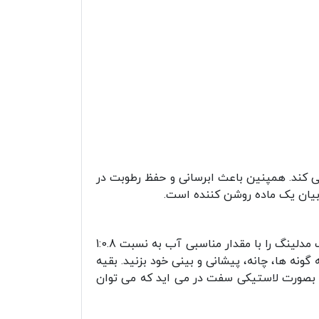
ی کند. همپنین باعث ابرسانی و حفظ رطوبت در
بیان یک ماده روشن کننده است.
شما می توانید پس از پاکسازی پوست و تونر از این ماسک استفاده کنید. حدود 1 تا 2 قاشق غذاخوری از پودر ماسک مدلینگ را با مقدار مناسبی آب به نسبت 1:0.8
نه ها، چانه، پیشانی و بینی خود بزنید. بقیه
 شود. پس از آن، ماسک بصورت لاستیکی سفت در می اید که می توان