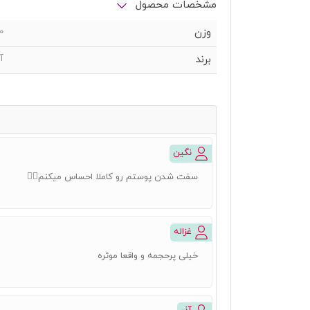
مشخصات محصول
وزن
0
برند
آ
نگین
سفت شدن پوستم رو کاملا احساس میکنم👌🏻
غزاله
خیلی پرحجمه و واقعا موثره