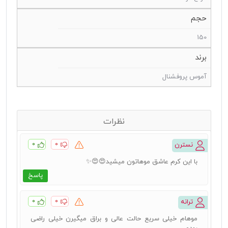
حجم
150
برند
آموس پروفشنال
نظرات
۰
۰
نسترن
با این کرم عاشق موهاتون میشید😍😍✨️
پاسخ
۰
۰
ترانه
موهام خیلی سریع حالت عالی و براق میگیرن خیلی راضی