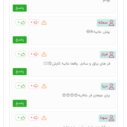
بودم
پاسخ
۰
۰
سمانه
بوش عالیه🌸😍
پاسخ
۰
۰
فرناز
فر های براق و سالم.. واقعا عالیه کارش😍👌🏻
پاسخ
۰
۰
دریا
برای موهای فر عااالیه😍😍😍😍
پاسخ
۰
۰
سودا