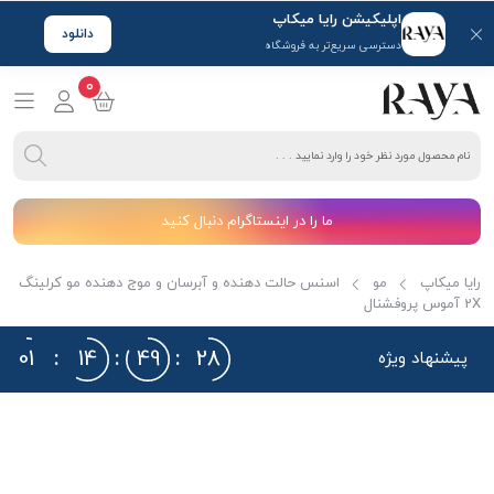
اپلیکیشن رایا میکاپ
دانلود
دسترسی سریع‌تر به فروشگاه
0
ما را در اینستاگرام دنبال کنید
رایا میکاپ
مو
اسنس حالت دهنده و آبرسان و موج دهنده مو کرلینگ
2X آموس پروفشنال
01
:
14
:
49
:
27
پیشنهاد ویژه