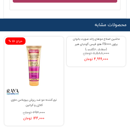
محصولات مشابه
% حراج 42
% حراج 51
ماشین اصلاح موهای زائد صورت بانوان
نرم کننده مو ضد ریزش بیوبلاس حاوی
براون FS1000 هلو فیس گودبای هیر
کلاژن و کراتین
(سفارش انگلیس)
8,588,000 تومان
293,000 تومان
4,999,000 تومان
144,000 تومان