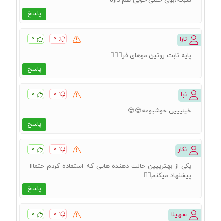
سبکه،بوی خیلی خوبی هم داره
پاسخ
۰
۰
تارا
پایه ثابت روتین موهای فر👌🏻🤍
پاسخ
۰
۰
نوا
خیلیییی خوشبوعه😍😍
پاسخ
۰
۰
نگار
یکی از بهترییین حالت دهنده هایی که استفاده کردم حتمااا
پیشنهاد میکنم❤️‍🔥
پاسخ
۰
۰
سهیلا