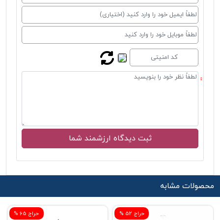
محصولات مشابه
% حراج 52
% حراج 65