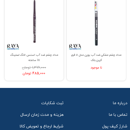
مداد چشم مشکی ضد آب یورن مدل لا فرم
مداد چشم ضد آب اسنس لانگ لستینگ
کربن بلک
18 ساعته
نا موجود
1,376,000 تومان
485,000 تومان
درباره ما
ثبت شکایات
تماس با ما
هزینه و مدت زمان ارسال
شارژ کیف پول
شرایط ارجاع و تعویض کالا