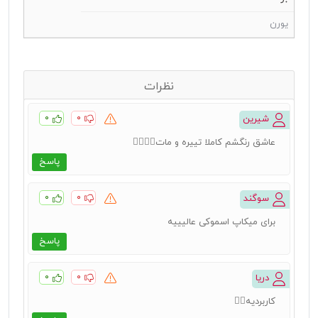
یورن
نظرات
۰
۰
شیرین
عاشق رنگشم کاملا تییره و مات👌🏻👌🏻
پاسخ
۰
۰
سوگند
برای میکاپ اسموکی عالیییه
پاسخ
۰
۰
دریا
کاربردیه👍🏻