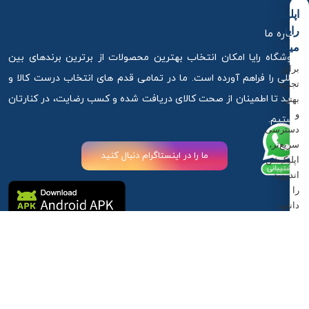
اپلیکیشن
رایا
درباره ما
میکاپ
فروشگاه رایا امکان انتخاب بهترین محصولات از برترین برندهای بین
برای
المللی را فراهم آورده است. ما در تمامی قدم های انتخاب درست کالا و
تجربه
خرید تا اطمینان از صحت کالای دریافت شده و کسب رضایت، در کنارتان
بهتر
و
هستیم.
دسترسی
سریع‌تر،
ما را در اینستاگرام دنبال کنید
اپلیکیشن
اندروید
را
دانلود
کنید.
آذربایجان غربی ،ارومیه ، خیابان استادان کوچه 6
دانلود
اپلیکیشن
09917881789
09917881789
info@rayamakeup.com
اندروید