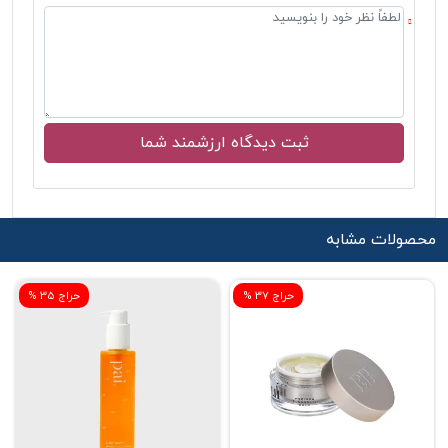
محصولات مشابه
% حراج 37
% حراج 35