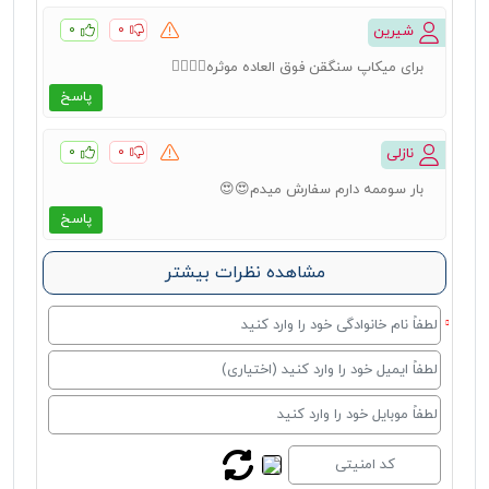
۰
۰
شیرین
برای میکاپ سنگقن فوق العاده موثره👍🏻👍🏻
پاسخ
۰
۰
نازلی
بار سوممه دارم سفارش میدم😍😍
پاسخ
مشاهده نظرات بیشتر