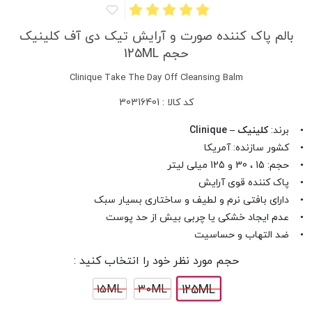
بالم پاک کننده صورت و آرایش تیک دی آف کلینیک
حجم 125ML
Clinique Take The Day Off Cleansing Balm
کد کالا : 30316401
• برند:
کلینیک – Clinique
• کشور سازنده: آمریکا
• حجم: 15 ، 30 و 125 میلی لیتر
• پاک کننده قوی آرایش
• دارای بافتی نرم و لطیف و ساختاری بسیار سبک
• عدم ایجاد خشکی یا چربی بیش از حد پوست
• ضد التهاب و حساسیت
حجم مورد نظر خود را انتخاب کنید :
125ML
15ML
30ML