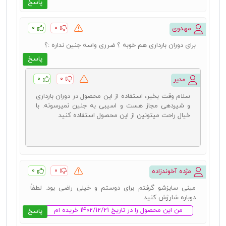
پاسخ
۰
۰
مهدوی
برای دوران بارداری هم خوبه ؟ ضرری واسه جنین نداره :؟
پاسخ
۰
۰
مدیر
سلام وقت بخیر، استفاده از این محصول در دوران بارداری
و شیردهی مجاز هست و اسیبی به جنین نمیرسونه. با
خیال راحت میتونین از این محصول استفاده کنید
۰
۰
مژده آخوندزاده
مینی سایزشو گرفتم برای دوستم و خیلی راضی بود. لطفاً
دوباره شارژش کنید.
من این محصول را در تاریخ 1402/12/21 خریده ام
پاسخ