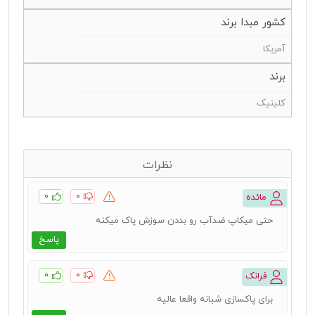
کشور مبدا برند
آمریکا
برند
کلینیک
نظرات
۰
۰
مائده
حتی میکاپ ضدآب رو بددن سوزش پاک میکنه
پاسخ
۰
۰
فرانک
برای پاکسازی شبانه واقعا عالیه